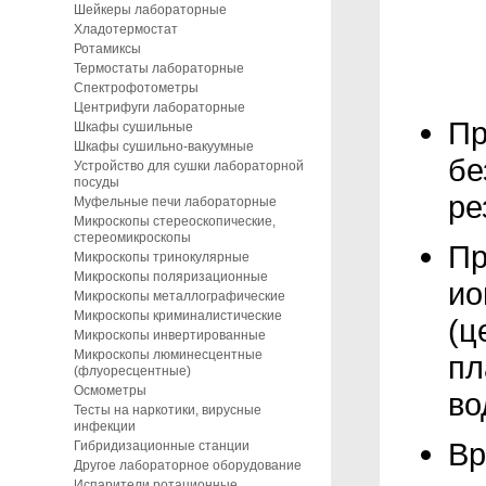
Шейкеры лабораторные
Хладотермостат
Ротамиксы
Термостаты лабораторные
Спектрофотометры
Центрифуги лабораторные
Пр
Шкафы сушильные
Шкафы сушильно-вакуумные
бе
Устройство для сушки лабораторной
посуды
ре
Муфельные печи лабораторные
Микроскопы стереоскопические,
стереомикроскопы
Пр
Микроскопы тринокулярные
Микроскопы поляризационные
ио
Микроскопы металлографические
Микроскопы криминалистические
(ц
Микроскопы инвертированные
Микроскопы люминесцентные
пл
(флуоресцентные)
Осмометры
во
Тесты на наркотики, вирусные
инфекции
Вр
Гибридизационные станции
Другое лабораторное оборудование
Испарители ротационные