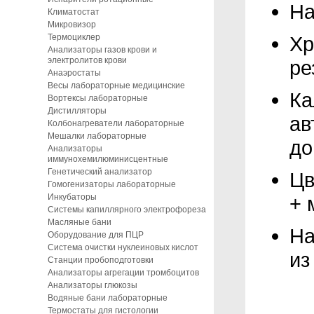
На
Климатостат
Микровизор
Хр
Термоциклер
Анализаторы газов крови и
электролитов крови
ре
Анаэростаты
Весы лабораторные медицинские
Ка
Вортексы лабораторные
Дистилляторы
ав
Колбонагреватели лабораторные
Мешалки лабораторные
до
Анализаторы
иммунохемилюминисцентные
Генетический анализатор
Цв
Гомогенизаторы лабораторные
+ 
Инкубаторы
Системы капиллярного электрофореза
Масляные бани
На
Оборудование для ПЦР
Система очистки нуклеиновых кислот
из
Станции пробоподготовки
Анализаторы агрегации тромбоцитов
Анализаторы глюкозы
Водяные бани лабораторные
Термостаты для гистологии