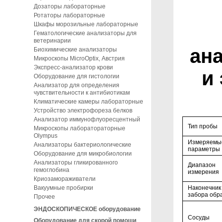
Дозаторы лабораторные
Ротаторы лабораторные
Шкафы морозильные лабораторные
Гематологические анализаторы для
ветеринарии
ана
Биохимические анализаторы
Микроскопы MicroOptix, Австрия
Экспресс-анализатор крови
и
Оборудование для гистологии
Анализатор для определения
чувствительности к антибиотикам
Климатические камеры лабораторные
Устройство электрофореза белков
Анализатор иммунофлуоресцентный
Тип пробы
Микроскопы лаборатораторные
Olympus
Измеряемы
Анализаторы бактериологические
параметры
Оборудование для микробиологии
Анализаторы гликированного
Диапазон
гемоглобина
измерения
Криозамораживатели
Наконечник
Вакуумные пробирки
забора обр
Прочее
ЭНДОСКОПИЧЕСКОЕ оборудование
Сосуды
Оборудование для скорой помощи