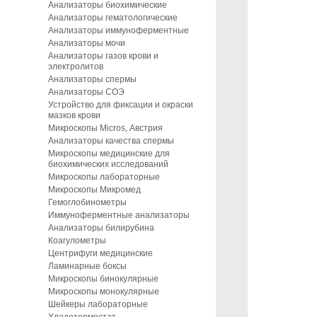
Анализаторы биохимические
Анализаторы гематологические
Анализаторы иммуноферментные
Анализаторы мочи
Анализаторы газов крови и
электролитов
Анализаторы спермы
Анализаторы СОЭ
Устройство для фиксации и окраски
мазков крови
Микроскопы Micros, Австрия
Анализаторы качества спермы
Микроскопы медицинские для
биохимических исследований
Микроскопы лабораторные
Микроскопы Микромед
Гемоглобинометры
Иммуноферментные анализаторы
Анализаторы билирубина
Коагулометры
Центрифуги медицинские
Ламинарные боксы
Микроскопы бинокулярные
Микроскопы монокулярные
Шейкеры лабораторные