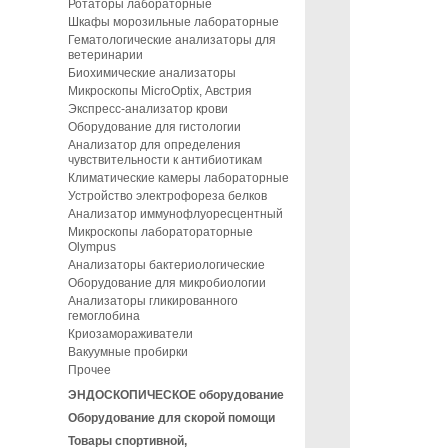
Ротаторы лабораторные
Шкафы морозильные лабораторные
Гематологические анализаторы для
ветеринарии
Биохимические анализаторы
Микроскопы MicroOptix, Австрия
Экспресс-анализатор крови
Оборудование для гистологии
Анализатор для определения
чувствительности к антибиотикам
Климатические камеры лабораторные
Устройство электрофореза белков
Анализатор иммунофлуоресцентный
Микроскопы лаборатораторные
Olympus
Анализаторы бактериологические
Оборудование для микробиологии
Анализаторы гликированного
гемоглобина
Криозамораживатели
Вакуумные пробирки
Прочее
ЭНДОСКОПИЧЕСКОЕ оборудование
Оборудование для скорой помощи
Товары спортивной,