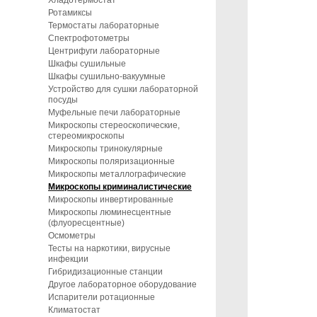
Хладотермостат
Ротамиксы
Термостаты лабораторные
Спектрофотометры
Центрифуги лабораторные
Шкафы сушильные
Шкафы сушильно-вакуумные
Устройство для сушки лабораторной
посуды
Муфельные печи лабораторные
Микроскопы стереоскопические,
стереомикроскопы
Микроскопы тринокулярные
Микроскопы поляризационные
Микроскопы металлографические
Микроскопы криминалистические
Микроскопы инвертированные
Микроскопы люминесцентные
(флуоресцентные)
Осмометры
Тесты на наркотики, вирусные
инфекции
Гибридизационные станции
Другое лабораторное оборудование
Испарители ротационные
Климатостат