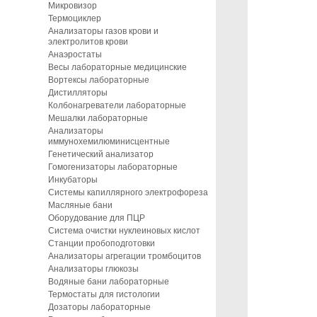
Микровизор
Термоциклер
Анализаторы газов крови и
электролитов крови
Анаэростаты
Весы лабораторные медицинские
Вортексы лабораторные
Дистилляторы
Колбонагреватели лабораторные
Мешалки лабораторные
Анализаторы
иммунохемилюминисцентные
Генетический анализатор
Гомогенизаторы лабораторные
Инкубаторы
Системы капиллярного электрофореза
Масляные бани
Оборудование для ПЦР
Система очистки нуклеиновых кислот
Станции пробоподготовки
Анализаторы агрегации тромбоцитов
Анализаторы глюкозы
Водяные бани лабораторные
Термостаты для гистологии
Дозаторы лабораторные