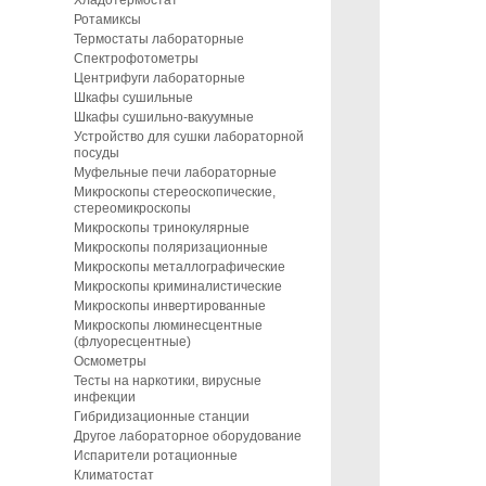
Хладотермостат
Ротамиксы
Термостаты лабораторные
Спектрофотометры
Центрифуги лабораторные
Шкафы сушильные
Шкафы сушильно-вакуумные
Устройство для сушки лабораторной
посуды
Муфельные печи лабораторные
Микроскопы стереоскопические,
стереомикроскопы
Микроскопы тринокулярные
Микроскопы поляризационные
Микроскопы металлографические
Микроскопы криминалистические
Микроскопы инвертированные
Микроскопы люминесцентные
(флуоресцентные)
Осмометры
Тесты на наркотики, вирусные
инфекции
Гибридизационные станции
Другое лабораторное оборудование
Испарители ротационные
Климатостат