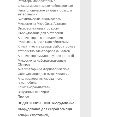
Ротаторы лабораторные
Шкафы морозильные лабораторные
Гематологические анализаторы для
ветеринарии
Биохимические анализаторы
Микроскопы MicroOptix, Австрия
Экспресс-анализатор крови
Оборудование для гистологии
Анализатор для определения
чувствительности к антибиотикам
Климатические камеры лабораторные
Устройство электрофореза белков
Анализатор иммунофлуоресцентный
Микроскопы лаборатораторные
Olympus
Анализаторы бактериологические
Оборудование для микробиологии
Анализаторы гликированного
гемоглобина
Криозамораживатели
Вакуумные пробирки
Прочее
ЭНДОСКОПИЧЕСКОЕ оборудование
Оборудование для скорой помощи
Товары спортивной,