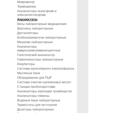
Микровизор
Термоциклер
Анализаторы газов крови и
электролитов крови
Анаэростаты
Весы лабораторные медицинские
Вортексы лабораторные
Дистилляторы
Колбонагреватели лабораторные
Мешалки лабораторные
Анализаторы
иммунохемилюминисцентные
Генетический анализатор
Гомогенизаторы лабораторные
Инкубаторы
Системы капиллярного электрофореза
Масляные бани
Оборудование для ПЦР
Система очистки нуклеиновых кислот
Станции пробоподготовки
Анализаторы агрегации тромбоцитов
Анализаторы глюкозы
Водяные бани лабораторные
Термостаты для гистологии
Дозаторы лабораторные