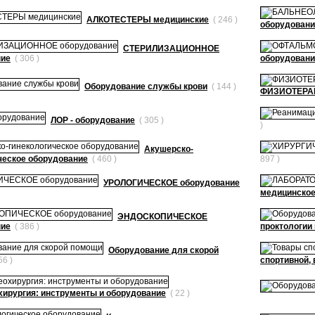
АЛКОТЕСТЕРЫ медицинские
( 246 )
оборудовани
СТЕРИЛИЗАЦИОННОЕ
ние
( 306 )
оборудовани
Оборудование службы крови
( 144 )
ФИЗИОТЕРАП
ЛОР - оборудование
( 305 )
)
Акушерско-
ческое оборудование
( 460 )
897 )
УРОЛОГИЧЕСКОЕ оборудование
медицинское
ЭНДОСКОПИЧЕСКОЕ
ние
( 386 )
проктологии 
Оборудование для скорой
56 )
спортивной,
ирургия: инструменты и оборудование
( 22 )