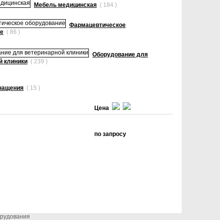
Мебель медицинская
( 184 )
Фармацевтическое
е
( 86 )
Оборудование для
й клиники
( 239 )
нащения
( 15 )
Цена
по запросу
орудования