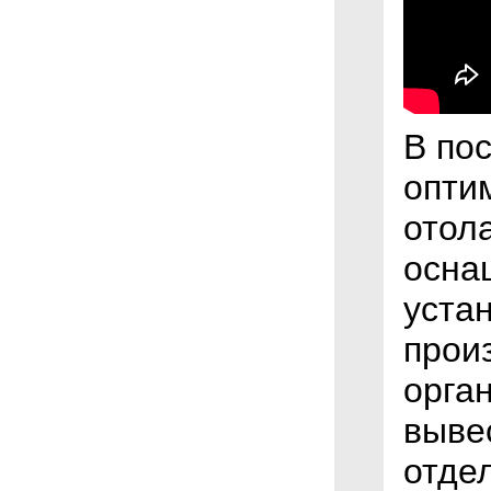
В по
опти
отол
осна
уста
прои
орган
выве
отде