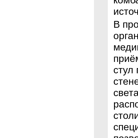
комб
исто
В пр
орга
меди
приё
стул
стен
свет
расп
стол
спец