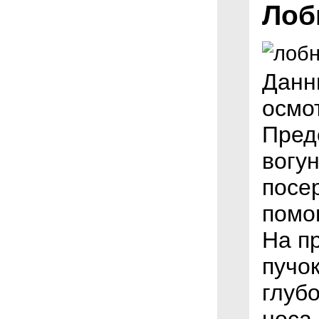
Лоб
Данн
осмот
Предс
вогу
посер
помо
На п
пучо
глуб
носа,