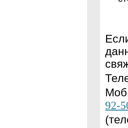
Есл
дан
свя
Тел
Моб
92-5
(
те