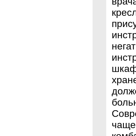
врач
крес
прис
инст
негат
инст
шкаф
хран
долж
больн
Совр
чаще