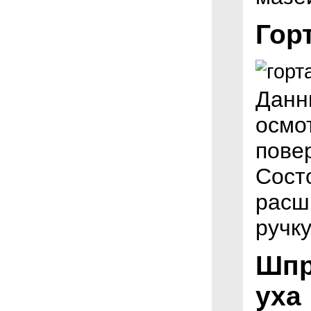
Гор
Данн
осмо
повер
Состо
расш
ручку
Шпр
уха