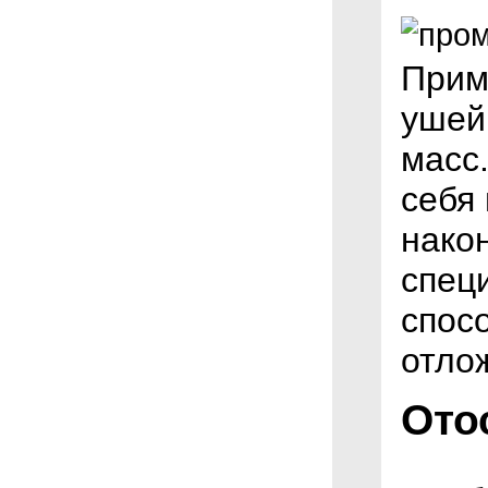
Прим
ушей
масс
себя 
нако
спец
спос
отло
Ото