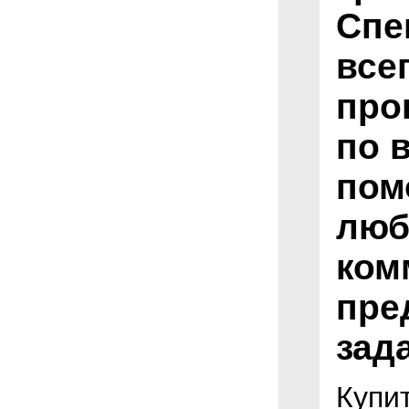
Спе
все
про
по 
пом
люб
ком
пре
зад
Купи