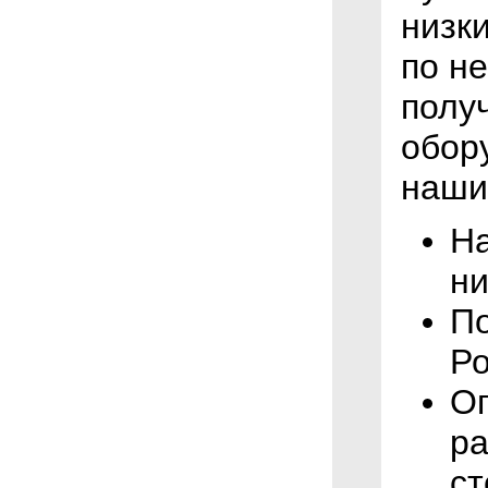
низк
по н
полу
обор
наши
На
ни
По
Ро
Оп
ра
ст