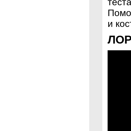
теста
Помо
и ко
ЛОР