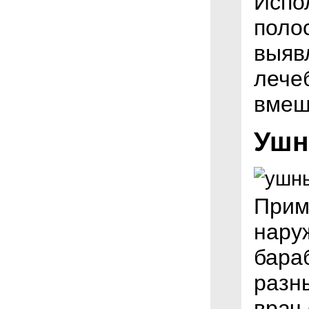
Испо
полос
выяв
лече
вмеш
Ушн
Прим
нару
бара
разн
врач