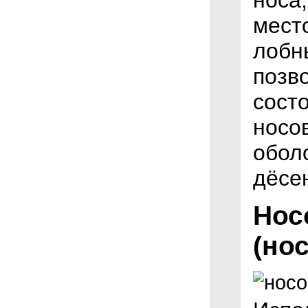
мест
лобн
позв
сост
носо
обол
дёсен
Нос
(но