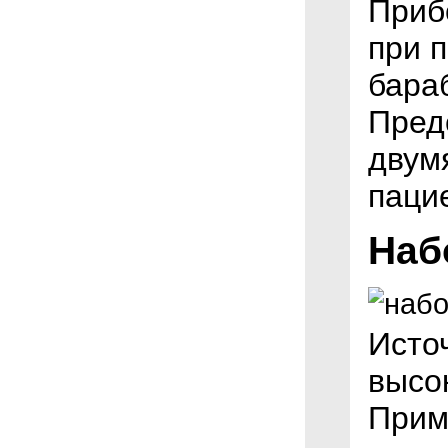
Приб
при 
бара
Предс
двум
паци
Наб
Исто
высок
Прим