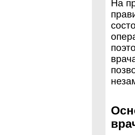
На пр
прав
сост
опер
поэт
врач
позв
неза
Осн
вра