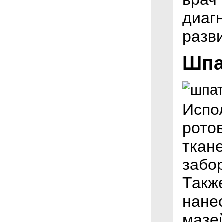
диаг
разв
Шпа
Испо
рото
ткан
забор
Такж
нане
мазе