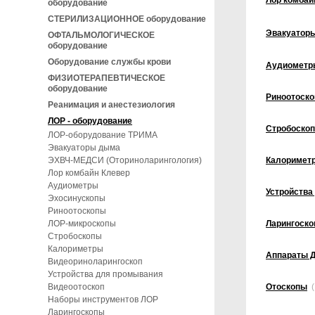
Лор комбай
оборудование
СТЕРИЛИЗАЦИОННОЕ оборудование
Эвакуатор
ОФТАЛЬМОЛОГИЧЕСКОЕ
оборудование
Оборудование службы крови
Аудиометр
ФИЗИОТЕРАПЕВТИЧЕСКОЕ
оборудование
Риноотоск
Реанимация и анестезиология
ЛОР - оборудование
Стробоско
ЛОР-оборудование ТРИМА
Эвакуаторы дыма
ЭХВЧ-МЕДСИ (Оториноларингология)
Калоримет
Лор комбайн Клевер
Аудиометры
Устройства
Эхосинускопы
Риноотоскопы
ЛОР-микроскопы
Ларингоск
Стробоскопы
Калориметры
Аппараты 
Видеориноларингоскоп
Устройства для промывания
Видеоотоскоп
Отоскопы
(
Наборы инструментов ЛОР
Ларингоскопы