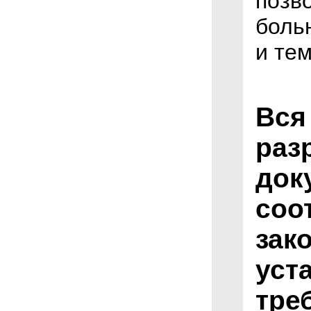
позв
боль
и тем
Вся
раз
док
соо
зак
уст
тре