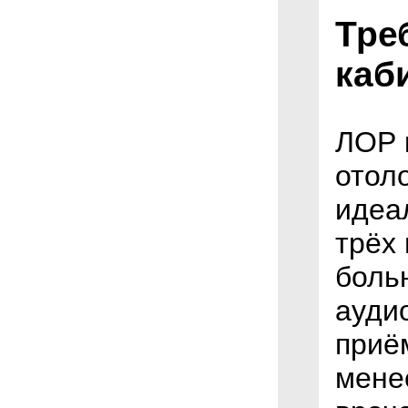
Тре
каб
ЛОР 
отол
идеа
трёх
боль
ауди
приё
менее