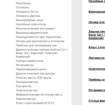
Налобные 
Риноскопы
Отоскопы
Аппараты Латон
Видеоназо
Аппараты Диолан
Бинокулярные лупы
Оптика для
Налобные осветители
Риноскопический инструмент
Диагностич
Видеоназофарингоскоп
Basic Set )
Принадлежности для эндоскопии.
Комбилайт
Оптика для риноскопии и отоскопии
Приборы для промывания уха
Класс слух
Диагностические наборы Бейсик-Сет (
Basic Set ), Евролайт, Пиколайт,
Комбилайт
Лор-кресла
Наборы камертонов
Ретинометры
Осветители
Ларингофарингоскопы
Диагностические лор центры
Рабочее место ЛОР врача
Приборы дл
Риноманометры
Лор-кресла
Ретиномет
Осветители лор
Фиброоптические источники света
Тимпанометры
Стулья вра
Класс слухо-речевой КСР-01