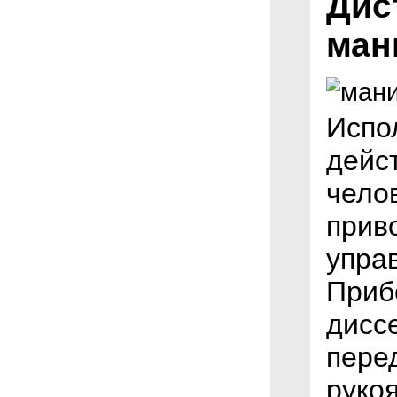
Дис
ман
Испо
дейс
чело
прив
упра
Приб
диссе
пере
рукоя