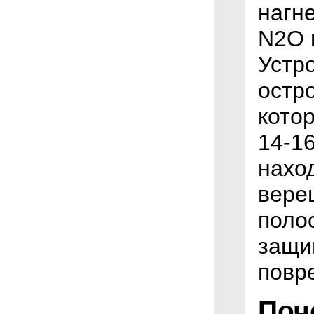
нагн
N2O 
Устро
остр
кото
14-1
нахо
вере
полос
защи
повр
Поч