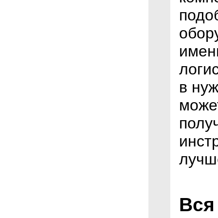
подо
обор
имен
логи
в ну
може
полу
инст
лучш
Вся