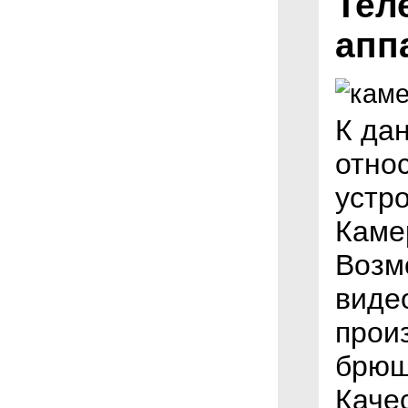
Тел
апп
К да
отно
устр
Каме
Возм
виде
прои
брюш
Каче