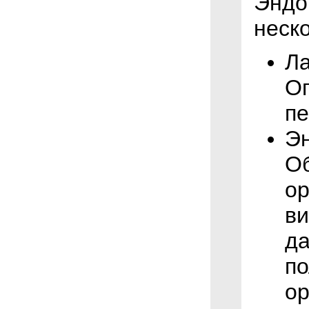
Эндо
неск
Ла
Оп
пе
Эн
Об
ор
в
да
по
ор