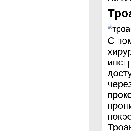
Тро
С по
хиру
инст
дост
чере
прок
прон
покр
Троак