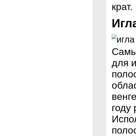
крат.
Игл
Самы
для 
поло
облас
венге
году 
Испо
поло