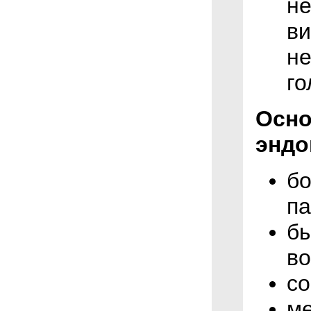
не
ви
не
го
Осно
эндо
бо
па
б
во
со
ме