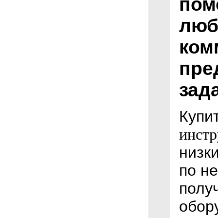
пом
люб
ком
пре
зад
Купи
инстр
низк
по н
полу
обор