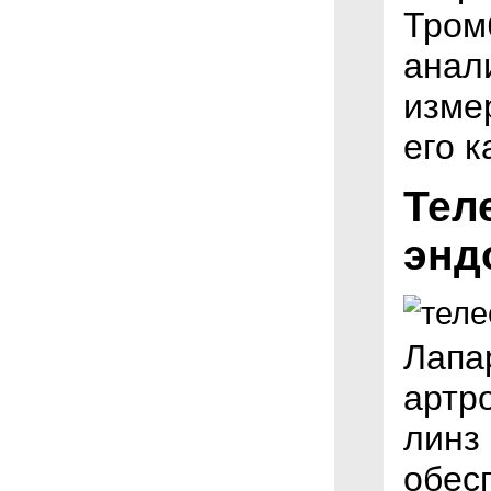
Тром
анал
измер
его к
Тел
энд
Лапа
артр
линз 
обес