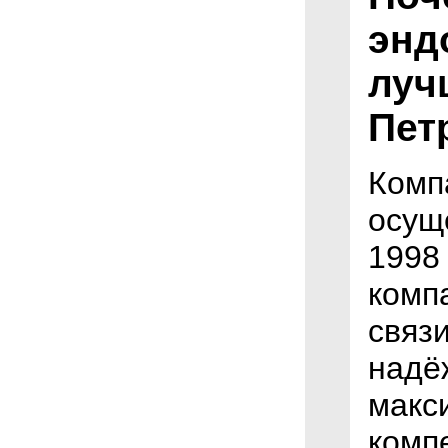
энд
луч
Пет
Комп
осущ
1998
комп
связ
надё
макс
комп