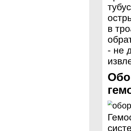
тубус
остры
в тр
обра
- не 
извл
Обо
гем
Гемос
сист