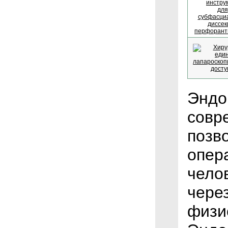
Эндо
совр
позв
опер
чело
чере
физи