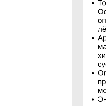
То
Ос
оп
лё
Ар
ма
хи
су
О
пр
мо
Эн