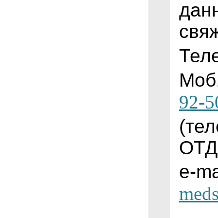
дан
свя
Тел
Моб
92-5
(
те
ОТД
e-ma
meds