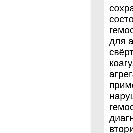
сохр
сост
гемо
для 
свёр
коаг
агре
прим
нару
гемос
диаг
втор