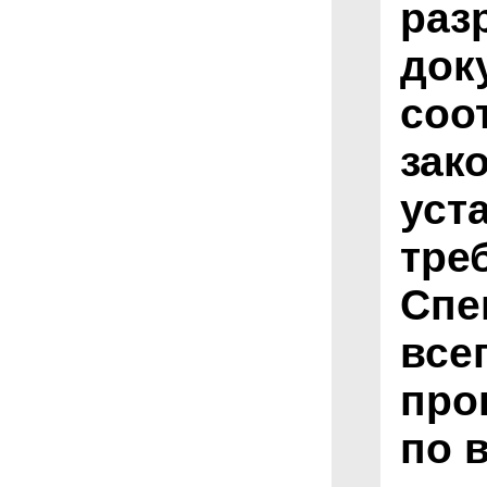
раз
док
соо
зак
уст
тре
Спе
все
про
по 