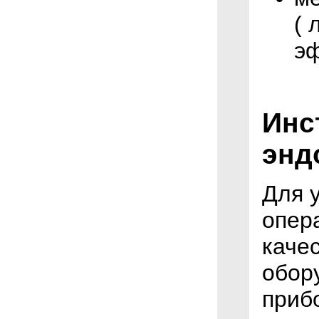
( 
э
Инс
энд
Для 
опер
каче
обор
приб