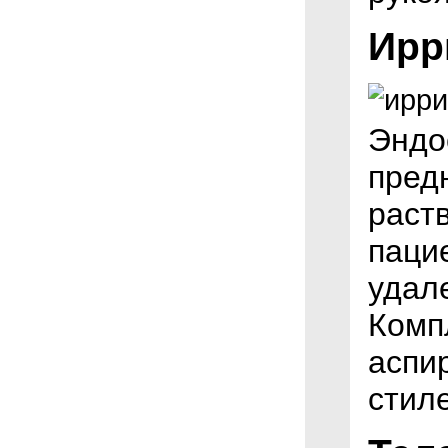
Ирр
Эндо
пред
раст
пацие
удал
Комп
аспи
стил