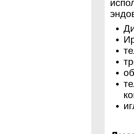
испо
эндо
Д
Ир
те
т
об
те
ко
и