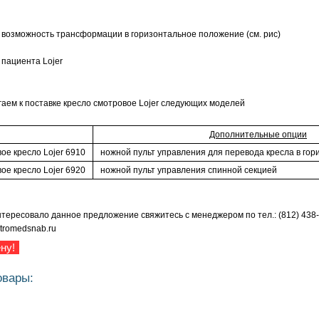
 возможность трансформации в горизонтальное положение (см. рис)
гаем к поставке кресло смотровое Lojer следующих моделей
Дополнительные опции
ое кресло Lojer 6910
ножной пульт управления для перевода кресла в го
ое кресло Lojer 6920
ножной пульт управления спинной секцией
тересовало данное предложение свяжитесь с менеджером по тел.: (812) 438-1
etromedsnab.ru
ну!
овары:
Кресло Лор МД-КЛ-1 (один электроп