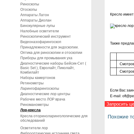
Риноскопы
Отоскопы
Кресло имеет
Аппараты Латон
Аппараты Диолан
Бинокулярные лупы
Налобные осветители
Риноскопический инструмент
Видеоназофарингоскоп
Также предла
Принадлежности для эндоскопии.
Оптика для риноскопии и отоскопии
Приборы для промывания уха
Диагностические наборы Бейсик-Сет (
Смотров
Basic Set ), Евролайт, Пиколайт,
Смотров
Комбилайт
Наборы камертонов
Ретинометры
Ларингофарингоскопы
Если Вас заин
Диагностические лор центры
E-mail: oft@p
Рабочее место ЛОР врача
Запросить це
Риноманометры
Лор-кресла
Кресла оториноларингологические для
Похожие т
обследований
Осветители лор
Фиброоптические источники света