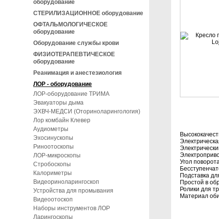
оборудование
СТЕРИЛИЗАЦИОННОЕ оборудование
ОФТАЛЬМОЛОГИЧЕСКОЕ
оборудование
Оборудование службы крови
ФИЗИОТЕРАПЕВТИЧЕСКОЕ
оборудование
Реанимация и анестезиология
ЛОР - оборудование
ЛОР-оборудование ТРИМА
Эвакуаторы дыма
ЭХВЧ-МЕДСИ (Оториноларингология)
Лор комбайн Клевер
Аудиометры
Высококачест
Эхосинускопы
Электрическа
Риноотоскопы
Электрически
Электроприво
ЛОР-микроскопы
Угол поворота
Стробоскопы
Бесступенчат
Калориметры
Подставка дл
Видеориноларингоскоп
Простой в об
Ролики для т
Устройства для промывания
Материал оби
Видеоотоскоп
Наборы инструментов ЛОР
Ларингоскопы