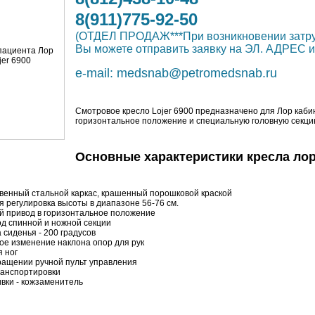
8(911)775-92-50
(ОТДЕЛ ПРОДАЖ***При возникновении зат
Вы можете отправить заявку на ЭЛ. АДРЕ
e-mail:
medsnab@petromedsnab.ru
Смотровое кресло Lojer 6900 предназначено для Лор каби
горизонтальное положение и специальную головную секци
Основные характеристики кресла лор 
венный стальной каркас, крашенный порошковой краской
я регулировка высоты в диапазоне 56-76 см.
й привод в горизонтальное положение
д спинной и ножной секции
 сиденья - 200 градусов
ое изменение наклона опор для рук
я ног
ращении ручной пульт управления
ранспортировки
вки - кожзаменитель