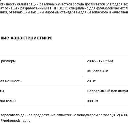
а
тивность облитерации различных участков сосуда достигается благодаря в
ат оснащен разработанным в НПП ВОЛО специально для флебологических ла
ения, отвечающим высшим мировым стандартам для безопасного и качестве
кие характеристики:
 размеры
280х291х135мм
не более 4 кг
ая мощность
20 Вт
оты
Непрерывный или импу
ина волны
980 нм
тересовало данное предложение свяжитесь с менеджером по тел.: (812) 438-1
rg@petromedsnab.ru