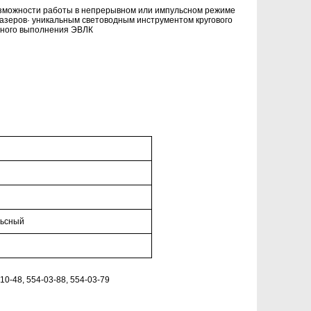
озможности работы в непрерывном или импульсном режиме
зеров· уникальным световодным инструментом кругового
нного выполнения ЭВЛК
льсный
0-48, 554-03-88, 554-03-79