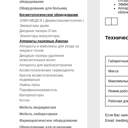
сосуд
оборудование
Эффек
Аппар
Оборудование для больниц
облуч
Косметологическое оборудование
ЭХВЧ-МЕДСИ ( Дерматокосметология )
Эвакуаторы дыма
Диодные лазеры D-las
Эпиляторы коагуляторы
Техничес
Аппараты лазерные Диолан
Аппараты и комплексы для ухода за
лицом и телом
Диодные лазеры удаления
нежелательных волос
Габаритные
Аппараты для карбокситерапии
Косметологические термоодеяла
Масса
Кресла косметологические,
педикюрные
Максимальн
Лампы-лупы
Парафинонагреватель
Режим раб
Вапоризаторы
Котлы
Рабочая дл
Мебель медицинская
Мебель лабораторная
Если Вас заин
Email: medto
Фармацевтическое оборудование
Оборудование для оснащения