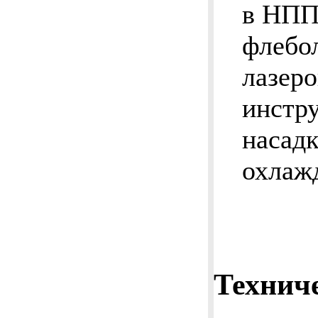
в НПП
флебо
лазер
инстр
насадк
охлаж
Технич