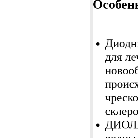
Особен
Диодн
для л
новоо
проис
чреск
склер
ДИОЛА