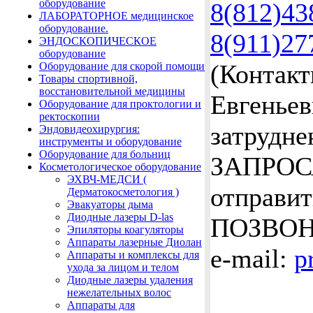
оборудование
8(812)43
ЛАБОРАТОРНОЕ медицинское
оборудование.
8(911)27
ЭНДОСКОПИЧЕСКОЕ
оборудование
(Контакт
Оборудование для скорой помощи
Товары спортивной,
восстановительной медицины
Евгеньев
Оборудование для проктологии и
ректоскопии
затрудн
Эндовидеохирургия:
инструменты и оборудование
Оборудование для больниц
ЗАПРОС
Косметологическое оборудование
ЭХВЧ-МЕДСИ (
отправит
Дерматокосметология )
Эвакуаторы дыма
Диодные лазеры D-las
ПОЗВОН
Эпиляторы коагуляторы
Аппараты лазерные Диолан
e-mail:
p
Аппараты и комплексы для
ухода за лицом и телом
Диодные лазеры удаления
нежелательных волос
Аппараты для