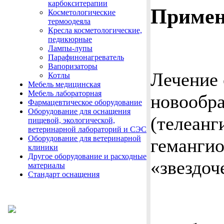
карбокситерапии
Примен
Косметологические
термоодеяла
Кресла косметологические,
педикюрные
Лампы-лупы
Парафинонагреватель
Вапоризаторы
Лечение
Котлы
Мебель медицинская
Мебель лабораторная
новообр
Фармацевтическое оборудование
Оборудование для оснащения
(телеанг
пищевой, экологической,
ветеринарной лабораторий и СЭС
Оборудование для ветеринарной
гемангио
клиники
Другое оборудование и расходные
«звездоч
материалы
Стандарт оснащения