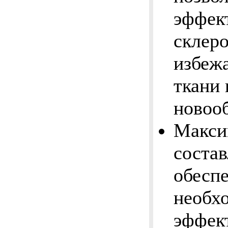
эффек
склер
избежа
ткани 
новоо
Макси
состав
обесп
необх
эффект