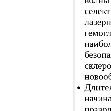
волны
селек
лазерн
гемогл
наибол
безопа
склер
новоо
Длите
начина
позвол