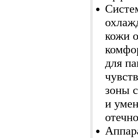
Систем
охлаж
кожи 
комфо
для па
чувств
зоны 
и уме
отечн
Аппар