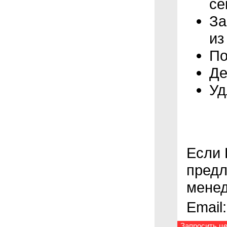
се
За
из
По
Де
Уд
Если 
предл
менед
Email
Запросить це