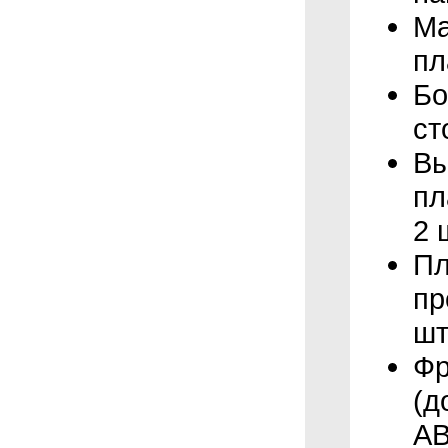
Ма
пл
Бо
ст
Вы
пл
2 
Пл
пр
шт
Фр
(д
AB