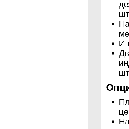
де
ш
На
ме
Ин
Дв
ин
ш
Опц
Пл
це
На