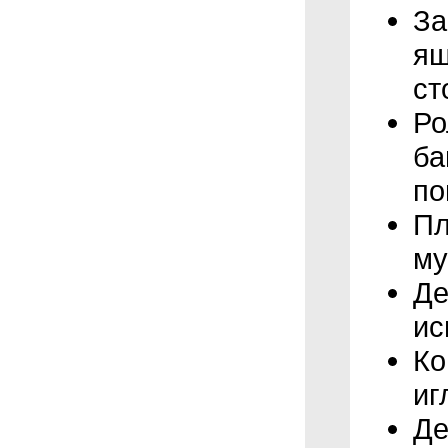
За
ящ
ст
Ро
ба
по
Пл
му
Де
ис
Ко
иг
Де