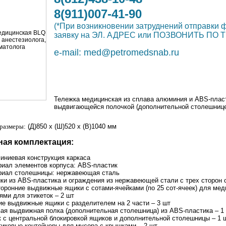
8(911)007-41-90
(*При возникновении затруднений отправк
заявку на ЭЛ. АДРЕС или ПОЗВОНИТЬ ПО 
e-mail:
med@petromedsnab.ru
Тележка медицинская из сплава алюминия и ABS-плас
выдвигающейся полочкой (дополнительной столешниц
размеры:
(Д)850 х (Ш)520 х (В)1040 мм
ная комплектация:
ниевая конструкция каркаса
иал элементов корпуса: ABS-пластик
риал столешницы: нержавеющая сталь
ки из ABS-пластика и ограждения из нержавеющей стали с трех сторон
оронние выдвижные ящики с сотами-ячейками (по 25 сот-ячеек) для ме
ями для этикеток – 2 шт
е выдвижные ящики с разделителем на 2 части – 3 шт
ая выдвижная полка (дополнительная столешница) из ABS-пластика – 1
 с центральной блокировкой ящиков и дополнительной столешницы – 1 
иковые контейнеры для мусора с крышками – 2 шт