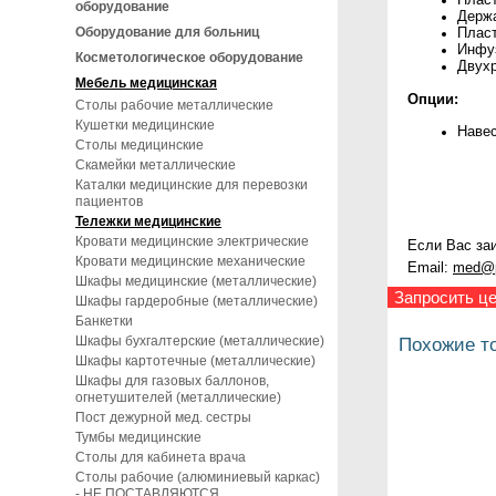
оборудование
Держа
Оборудование для больниц
Пласт
Инфуз
Косметологическое оборудование
Двухр
Мебель медицинская
Опции:
Столы рабочие металлические
Кушетки медицинские
Навес
Столы медицинские
Скамейки металлические
Каталки медицинские для перевозки
пациентов
Тележки медицинские
Кровати медицинские электрические
Если Вас заи
Кровати медицинские механические
Email:
med@p
Шкафы медицинские (металлические)
Запросить це
Шкафы гардеробные (металлические)
Банкетки
Шкафы бухгалтерские (металлические)
Похожие т
Шкафы картотечные (металлические)
Шкафы для газовых баллонов,
огнетушителей (металлические)
Пост дежурной мед. сестры
Тумбы медицинские
Столы для кабинета врача
Столы рабочие (алюминиевый каркас)
- НЕ ПОСТАВЛЯЮТСЯ