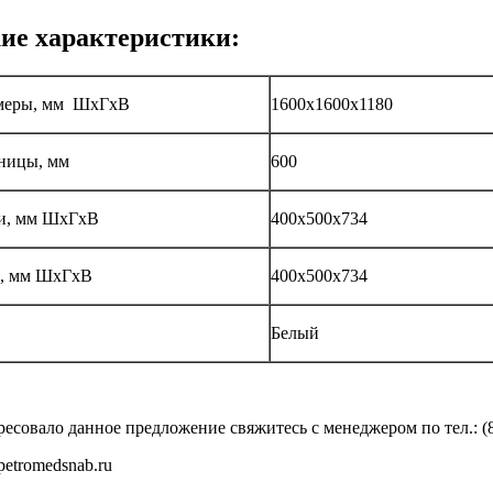
ие характеристики:
змеры, мм ШхГхВ
1600х1600х1180
ницы, мм
600
ми, мм ШхГхВ
400х500х734
й, мм ШхГхВ
400х500х734
Белый
есовало данное предложение свяжитесь с менеджером по тел.: (81
petromedsnab.ru