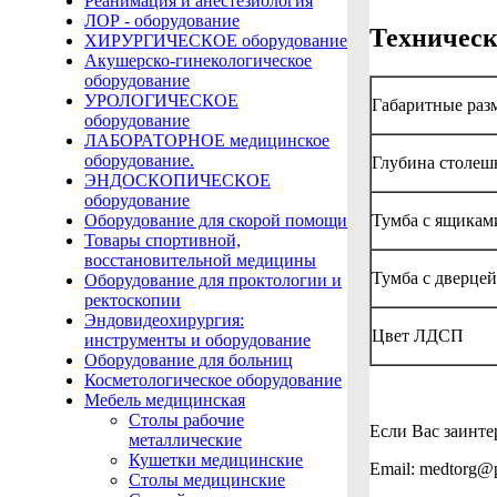
Реанимация и анестезиология
ЛОР - оборудование
Техническ
ХИРУРГИЧЕСКОЕ оборудование
Акушерско-гинекологическое
оборудование
УРОЛОГИЧЕСКОЕ
Габаритные ра
оборудование
ЛАБОРАТОРНОЕ медицинское
оборудование.
Глубина столеш
ЭНДОСКОПИЧЕСКОЕ
оборудование
Тумба с ящика
Оборудование для скорой помощи
Товары спортивной,
восстановительной медицины
Тумба с дверце
Оборудование для проктологии и
ректоскопии
Эндовидеохирургия:
Цвет ЛДСП
инструменты и оборудование
Оборудование для больниц
Косметологическое оборудование
Мебель медицинская
Столы рабочие
Если Вас заинтер
металлические
Кушетки медицинские
Email: medtorg@
Столы медицинские