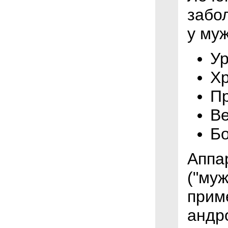
забо
у муж
У
Хр
Пр
Ве
Б
Аппа
("му
прим
андр