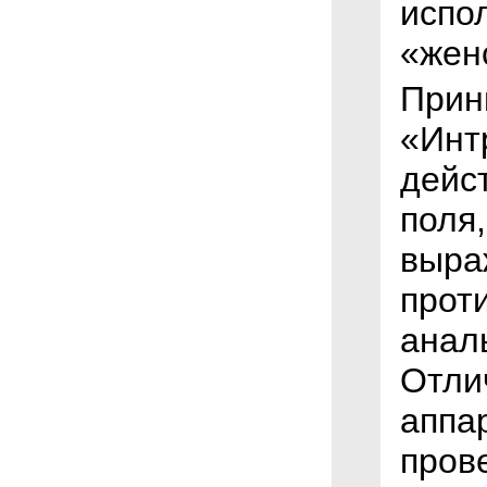
испо
«жен
Прин
«Инт
дейс
поля
выра
прот
анал
Отли
аппа
пров