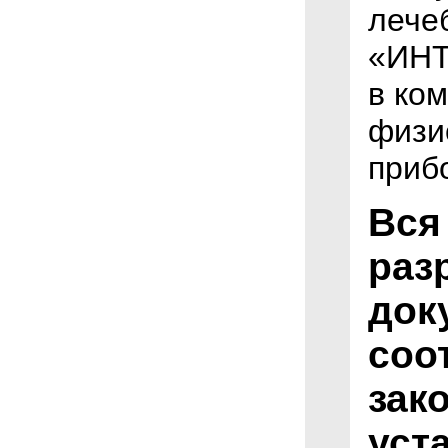
лече
«ИНТ
в ко
физи
приб
Вся
раз
док
соо
зак
уст