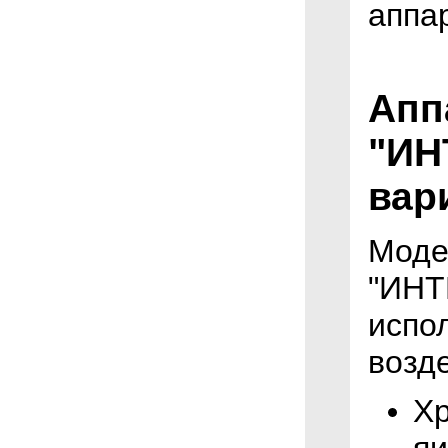
аппа
Апп
"ИН
вар
Моде
"ИНТ
испо
возде
Хр
яи