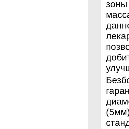
зоны
масс
данн
лека
позв
доби
улуч
Безб
гара
диам
(5мм)
стан