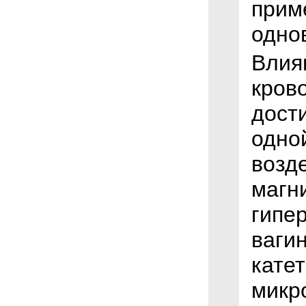
прим
одно
Влия
крово
дости
одно
возд
магн
гипе
ваги
кате
микр