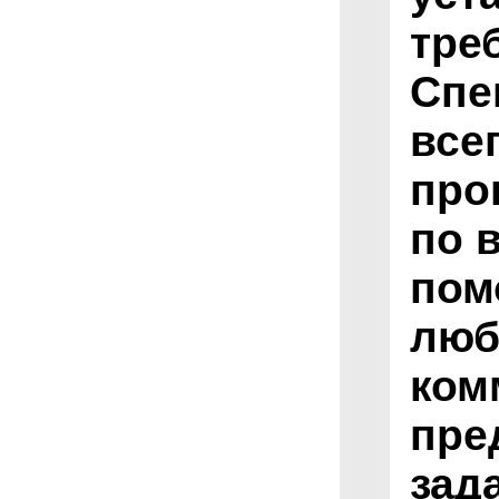
тре
Спе
все
про
по 
пом
люб
ком
пре
зад