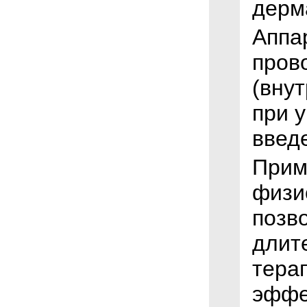
дерм
Аппа
пров
(вну
при 
введ
Прим
физи
позв
длит
тера
эффе