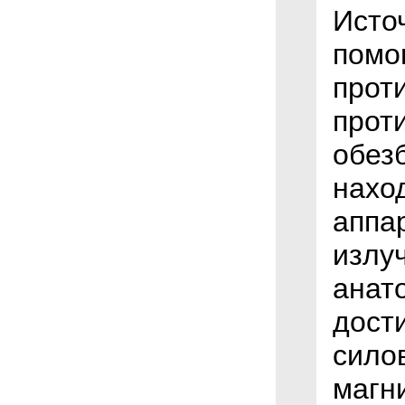
Исто
помо
прот
прот
обез
нахо
аппар
излу
анат
дост
сило
магн