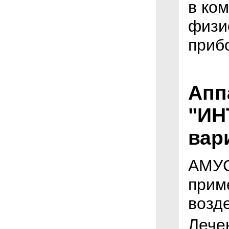
в ко
физи
приб
Апп
"ИН
вар
АМУС
прим
возде
Лече