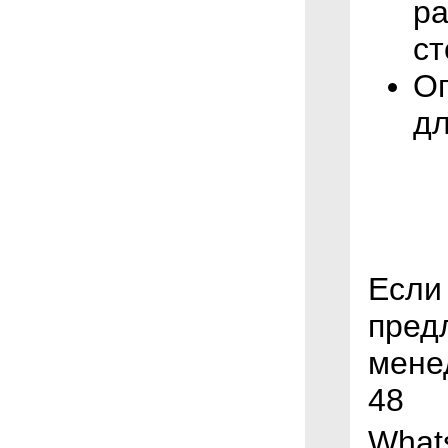
ра
ст
Оп
дл
Если
пред
менед
48
What