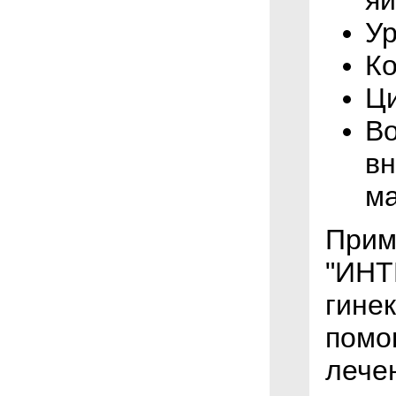
У
К
Ц
Во
вн
ма
Прим
"ИНТ
гине
помог
лече