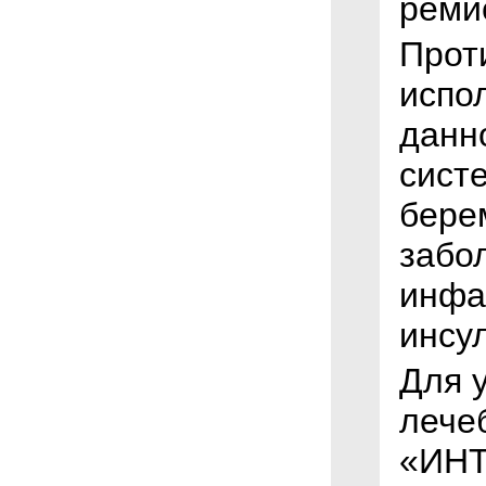
реми
Прот
испо
данн
сист
бере
забо
инфа
инсул
Для 
лече
«ИНТ