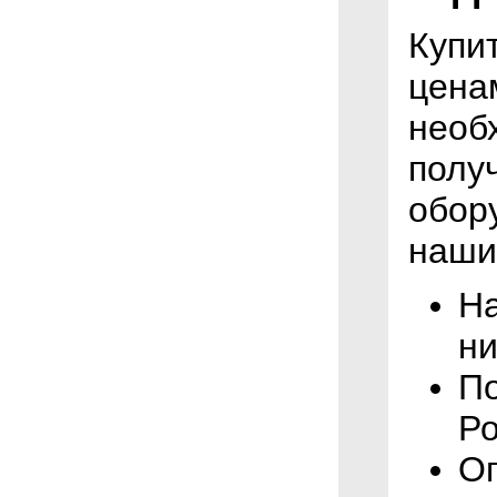
Купи
цена
необ
полу
обор
наши
На
ни
По
Ро
Оп