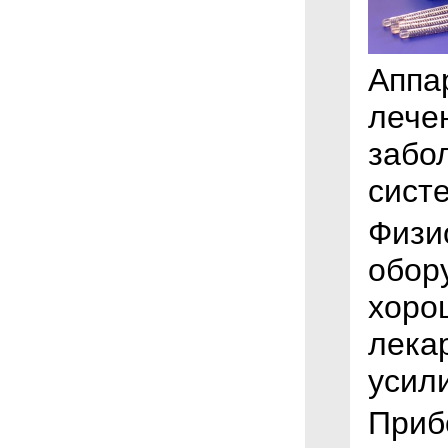
Аппа
лече
забо
сист
Физи
обор
хоро
лека
усил
Приб