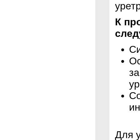
урет
К пр
след
Си
О
за
ур
Со
ин
Для 