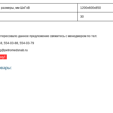
 размеры, мм ШхГхВ
1200х600х850
30
нтересовало данное предложение свяжитесь с менеджером по тел:
48, 554-03-88, 554-03-79
rg@petromedsnab.ru
ну!
овары: