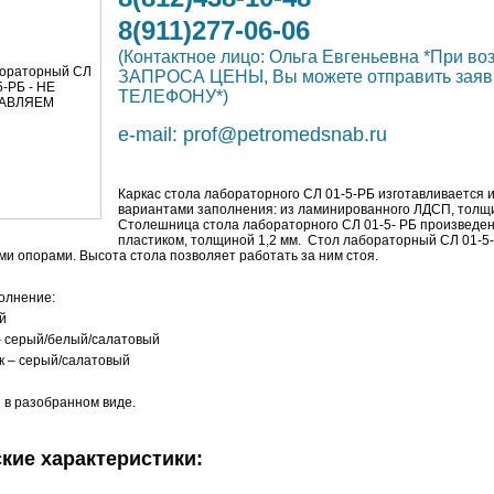
8(911)277-06-06
(Контактное лицо: Ольга Евгеньевна *При в
ЗАПРОСА ЦЕНЫ, Вы можете отправить зая
ТЕЛЕФОНУ*)
e-mail:
prof@petromedsnab.ru
Каркас
стола лабораторного СЛ 01-5-РБ
изготавливается 
вариантами заполнения: из ламинированного ЛДСП, толщи
Столешница
стола лабораторного СЛ 01-5- РБ
произведен
пластиком, толщиной 1,2 мм.
Стол лабораторный СЛ 01-5
и опорами. Высота стола позволяет работать за ним стоя.
олнение:
й
 серый/белый/салатовый
к – серый/салатовый
 в разобранном виде.
кие характеристики: