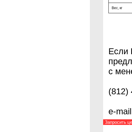
Вес, кг
Если 
предл
с мен
(812)
e-mai
Запросить це