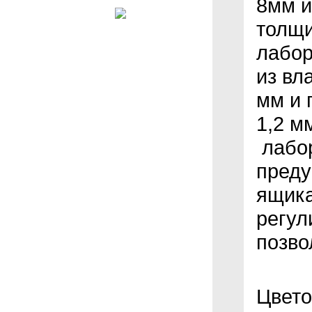
8мм и
толщ
лабор
из вл
мм и 
1,2 м
лабор
преду
ящика
регул
позво
Цвето